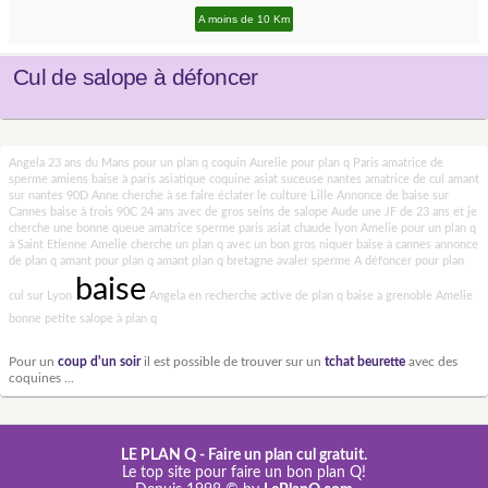
A moins de 10 Km
Cul de salope à défoncer
Angela 23 ans du Mans pour un plan q coquin
Aurelie pour plan q Paris
amatrice de
sperme
amiens
baise à paris
asiatique coquine
asiat suceuse nantes
amatrice de cul
amant
sur nantes
90D
Anne cherche à se faire éclater le culture Lille
Annonce de baise sur
Cannes
baise à trois
90C
24 ans avec de gros seins de salope
Aude une JF de 23 ans et je
cherche une bonne queue
amatrice sperme paris
asiat chaude lyon
Amelie pour un plan q
à Saint Etienne
Amelie cherche un plan q avec un bon gros niquer
baise à cannes
annonce
de plan q
amant pour plan q
amant plan q bretagne
avaler sperme
A défoncer pour plan
baise
cul sur Lyon
Angela en recherche active de plan q
baise a grenoble
Amelie
bonne petite salope à plan q
Pour un
coup d'un soir
il est possible de trouver sur un
tchat beurette
avec des
coquines ...
LE PLAN Q - Faire un plan cul gratuit.
Le top site pour faire un bon plan Q!