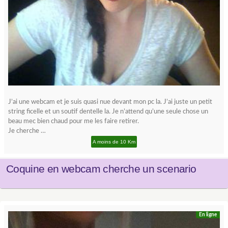
J’ai une webcam et je suis quasi nue devant mon pc la. J’ai juste un petit
string ficelle et un soutif dentelle la. Je n’attend qu’une seule chose un
beau mec bien chaud pour me les faire retirer.
Je cherche …
A moins de 10 Km
Coquine en webcam cherche un scenario
En ligne