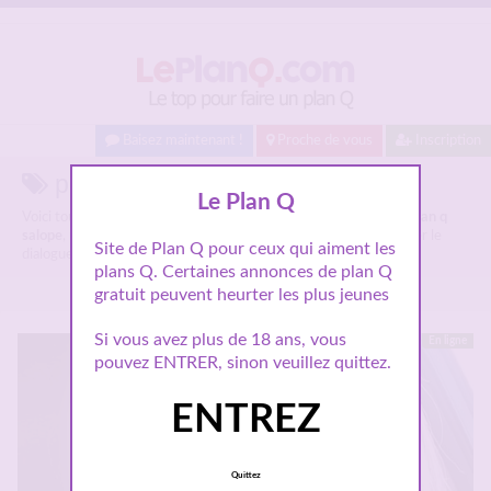
Baisez maintenant !
Proche de vous
Inscription
plan q salope sur Plan Q.
Le Plan Q
Voici tous les profils de femmes salopes et coquines parlant de
plan q
salope
, n'hésitez pas à les consulter et vous inscrire pour entamer le
Site de Plan Q pour ceux qui aiment les
dialogue.
plans Q. Certaines annonces de plan Q
gratuit peuvent heurter les plus jeunes
Si vous avez plus de 18 ans, vous
En ligne
pouvez ENTRER, sinon veuillez quittez.
ENTREZ
Quittez