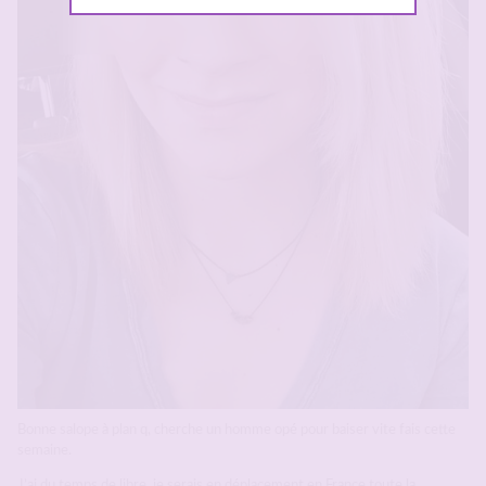
Bonne salope à plan q, cherche un homme opé pour baiser vite fais cette
semaine.
J’ai du temps de libre, je serais en déplacement en France toute la